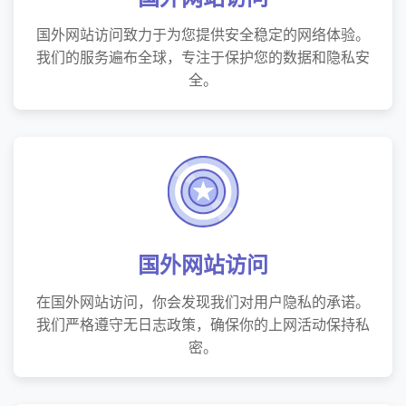
国外网站访问致力于为您提供安全稳定的网络体验。
我们的服务遍布全球，专注于保护您的数据和隐私安
全。
国外网站访问
在国外网站访问，你会发现我们对用户隐私的承诺。
我们严格遵守无日志政策，确保你的上网活动保持私
密。