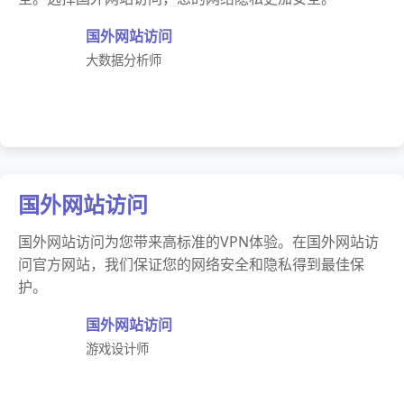
国外网站访问
大数据分析师
国外网站访问
国外网站访问为您带来高标准的VPN体验。在国外网站访
问官方网站，我们保证您的网络安全和隐私得到最佳保
护。
国外网站访问
游戏设计师