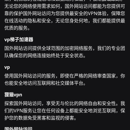
无论您的网络使用需求如何，国外网站访问都能为您提供可
靠的保护国外网站访问为您提供最安全的VPN体验，保障您
在线活动的隐私和安全，无论您身处何地，我们都能提供最
优质的服务。
vp梯子加速器
国外网站访问提供全球范围的加密网络服务，我们的专业团
队确保您的网络连接始终处于安全状态。
vp
使用国外网站访问的服务，即使在严格的网络审查国家，你
也能安全地访问互联网和社交媒体平台。
狸猫vpn
探索国外网站访问，享受无与伦比的网络自由和安全性。我
们的VPN服务让您在任何设备上都能安全地浏览互联网，保
护您的数据免受黑客和监视的侵害。
国外网站访问