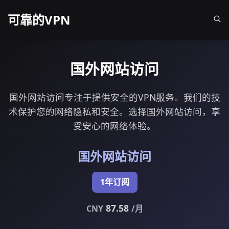
可靠的VPN
国外网站访问
国外网站访问专注于提供安全的VPN服务。我们的技
术保护您的网络隐私和安全。选择国外网站访问，享
受安心的网络体验。
国外网站访问
1年订阅
87.58
CNY
/月